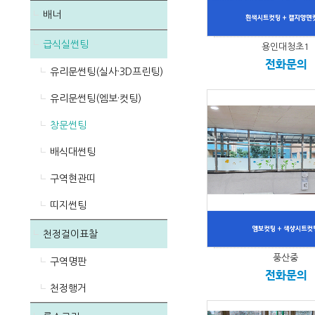
배너
급식실썬팅
용인대청초1
전화문의
유리문썬팅(실사·3D프린팅)
유리문썬팅(엠보·컷팅)
창문썬팅
배식대썬팅
구역현관띠
띠지썬팅
천정걸이표찰
풍산중
구역명판
전화문의
천정행거