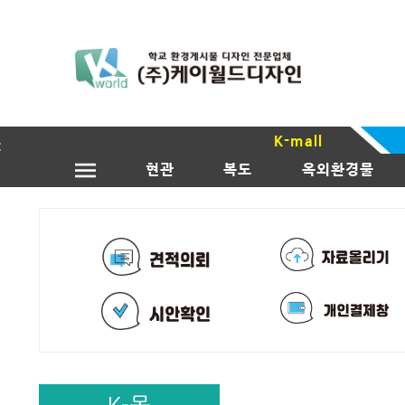
K-mall
현관
복도
옥외환경물