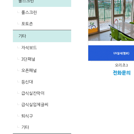
롤스크린
롤스크린
포토존
기타
자석보드
3단패널
오리초3
오픈패널
전화문의
등신대
급식실칸막이
급식실입체글씨
퇴식구
기타