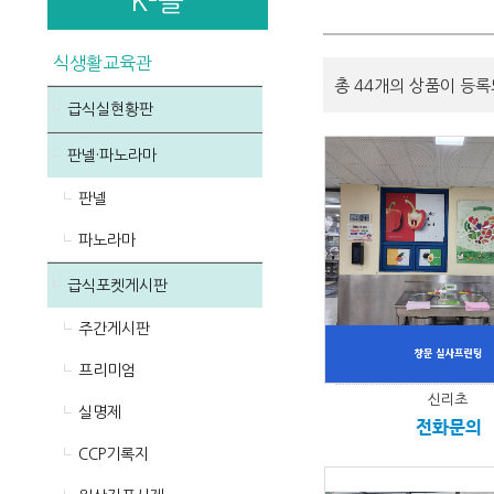
K-몰
식생활교육관
총 44개의 상품이 등록
급식실현황판
판넬·파노라마
판넬
파노라마
급식포켓게시판
주간게시판
프리미엄
신리초
실명제
전화문의
CCP기록지