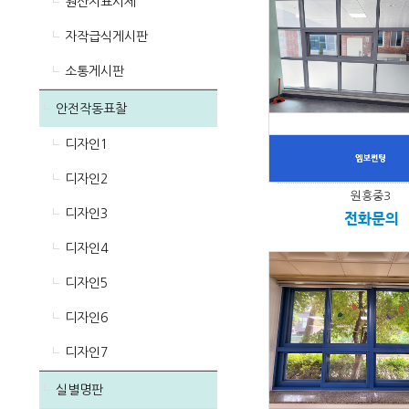
원산지표시제
자작급식게시판
소통게시판
안전작동표찰
디자인1
디자인2
원흥중3
디자인3
전화문의
디자인4
디자인5
디자인6
디자인7
실별명판