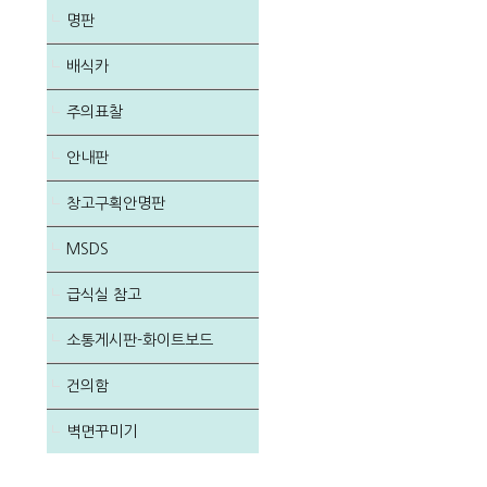
명판
배식카
주의표찰
안내판
창고구획안명판
MSDS
급식실 참고
소통게시판-화이트보드
건의함
벽면꾸미기