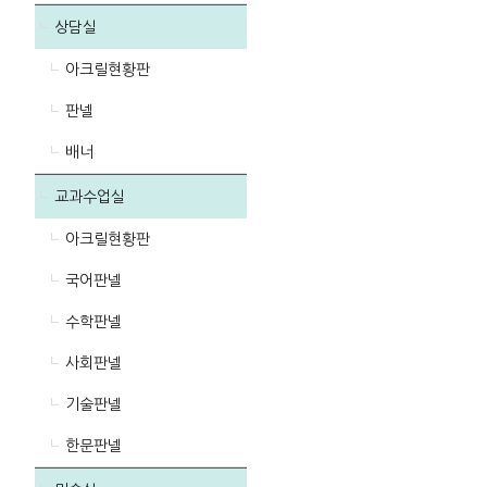
상담실
아크릴현황판
판넬
배너
교과수업실
아크릴현황판
국어판넬
수학판넬
사회판넬
기술판넬
한문판넬