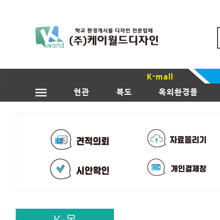
K-mall
현관
복도
옥외환경물