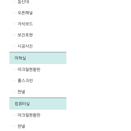
등신대
오픈패널
자석보드
보건포켓
시공사진
어학실
아크릴현황판
롤스크린
판넬
컴퓨터실
아크릴현황판
판넬