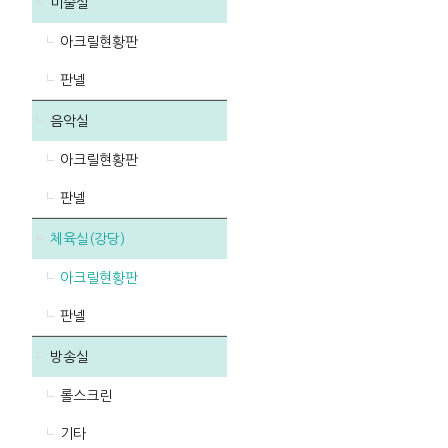
미술실
아크릴현황판
판넬
음악실
아크릴현황판
판넬
체육실(강당)
아크릴현황판
판넬
방송실
롤스크린
기타