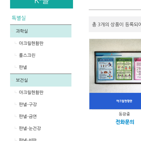
K-몰
특별실
총 3개의 상품이 등록되
과학실
아크릴현황판
롤스크린
판넬
보건실
아크릴현황판
판넬-구강
동광중
판넬-금연
전화문의
판넬-눈건강
판넬-비만