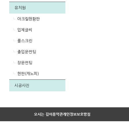
유치원
아크릴현황판
입체글씨
롤스크린
출입문썬팅
창문썬팅
현판(캐노피)
시공사진
오시는 길
이용약관
개인정보보호방침