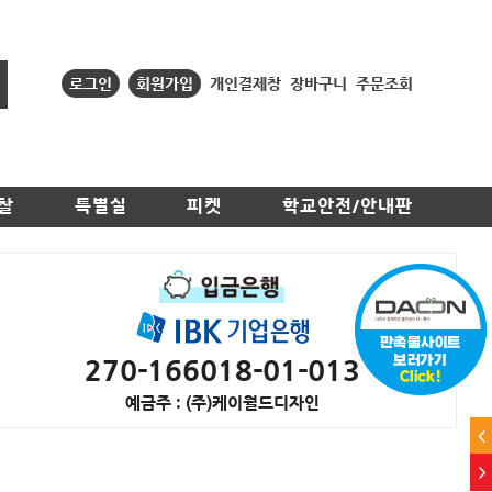
로그인
회원가입
개인결제창
장바구니
주문조회
찰
특별실
피켓
학교안전/안내판
270-166018-01-013
예금주 : (주)케이월드디자인
<
>