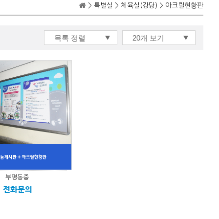
>
특별실
>
체육실(강당)
> 아크릴현황판
부평동중
전화문의