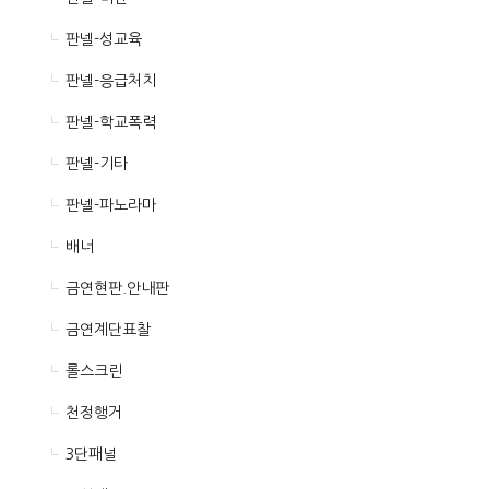
판넬-성교육
판넬-응급처치
판넬-학교폭력
판넬-기타
판넬-파노라마
배너
금연현판.안내판
금연계단표찰
롤스크린
천정행거
3단패널