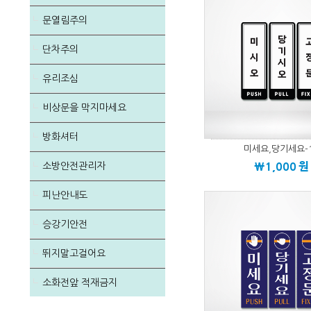
문열림주의
단차주의
유리조심
비상문을 막지마세요
방화셔터
미세요,당기세요-
\1,000
원
소방안전관리자
피난안내도
승강기안전
뛰지말고걸어요
소화전앞 적재금지