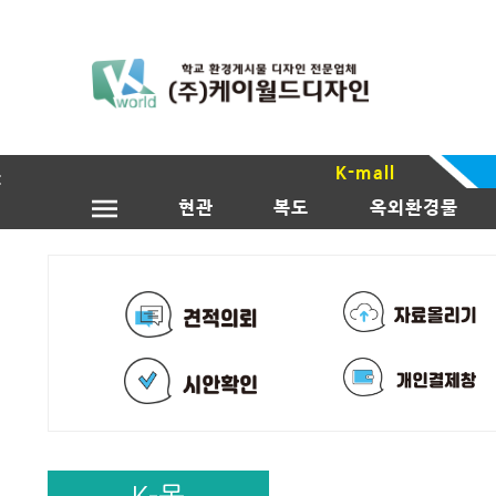
K-mall
현관
복도
옥외환경물