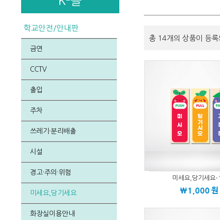
K-몰
학교안전/안내판
총 14개의 상품이 등록
금연
CCTV
출입
주차
쓰레기·분리배출
시설
경고·주의·위험
미세요,당기세요-
\1,000
원
미세요,당기세요
화장실이용안내