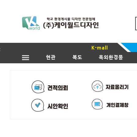
K-mall
현관
복도
옥외환경물