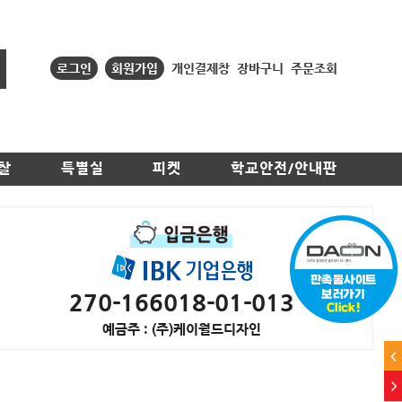
로그인
회원가입
개인결제창
장바구니
주문조회
찰
특별실
피켓
학교안전/안내판
270-166018-01-013
예금주 : (주)케이월드디자인
<
>