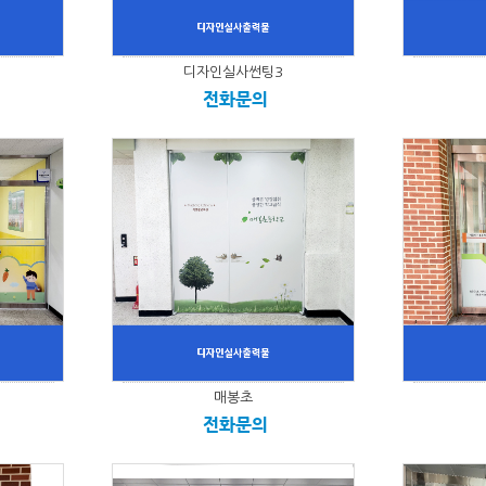
디자인실사썬팅3
전화문의
매봉초
전화문의