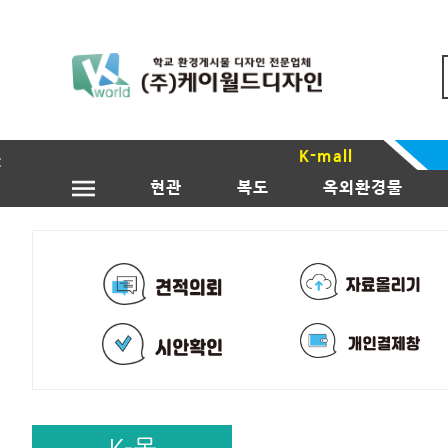
K-mall
현관
복도
옥외환경물