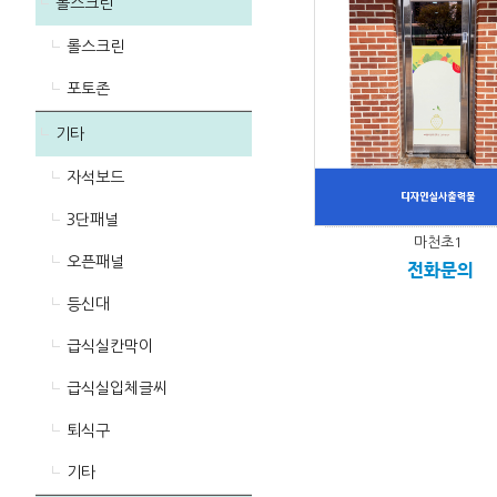
롤스크린
롤스크린
포토존
기타
자석보드
3단패널
마천초1
오픈패널
전화문의
등신대
급식실칸막이
급식실입체글씨
퇴식구
기타