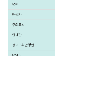
명판
배식카
주의표찰
안내판
창고구획안명판
MSDS
급식실 참고
소통게시판-화이트보드
건의함
벽면꾸미기