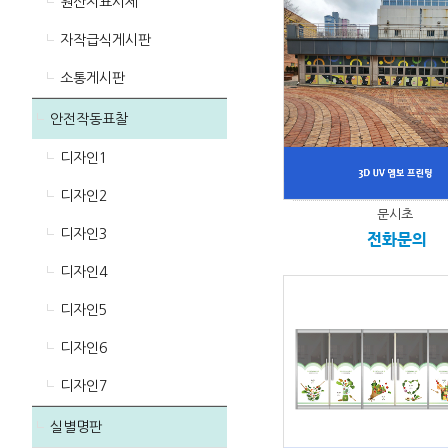
원산지표시제
자작급식게시판
소통게시판
안전작동표찰
디자인1
디자인2
문시초
디자인3
전화문의
디자인4
디자인5
디자인6
디자인7
실별명판