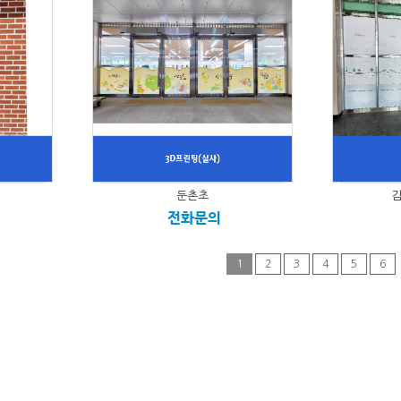
둔촌초
전화문의
1
2
3
4
5
6