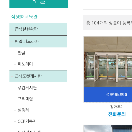
K-몰
식생활교육관
총 104개의 상품이 등록
급식실현황판
판넬·파노라마
판넬
파노라마
급식포켓게시판
주간게시판
프리미엄
청아초2
실명제
전화문의
CCP기록지