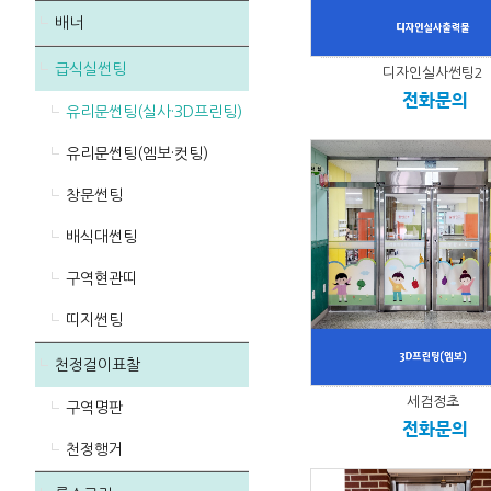
배너
급식실썬팅
디자인실사썬팅2
전화문의
유리문썬팅(실사·3D프린팅)
유리문썬팅(엠보·컷팅)
창문썬팅
배식대썬팅
구역현관띠
띠지썬팅
천정걸이표찰
세검정초
구역명판
전화문의
천정행거