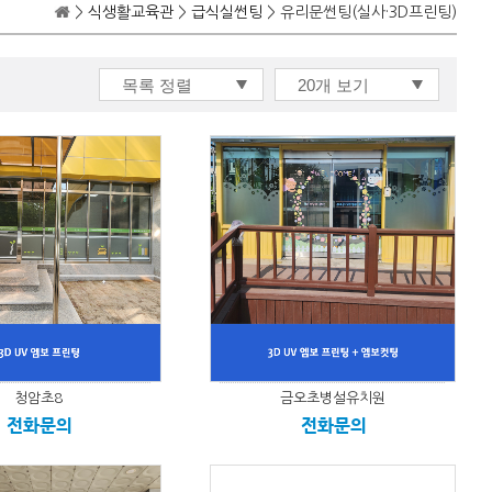
>
식생활교육관
>
급식실썬팅
> 유리문썬팅(실사·3D프린팅)
청암초8
금오초병설유치원
전화문의
전화문의