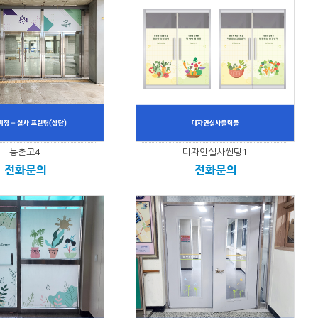
등촌고4
디자인실사썬팅1
전화문의
전화문의