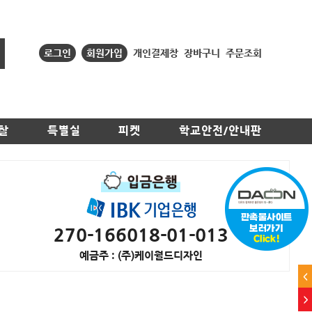
로그인
회원가입
개인결제창
장바구니
주문조회
찰
특별실
피켓
학교안전/안내판
270-166018-01-013
예금주 : (주)케이월드디자인
<
>