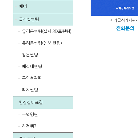
배너
급식실썬팅
자작급식게시판-
전화문의
유리문썬팅(실사·3D프린팅)
유리문썬팅(엠보·컷팅)
창문썬팅
배식대썬팅
구역현관띠
띠지썬팅
천정걸이표찰
구역명판
천정행거