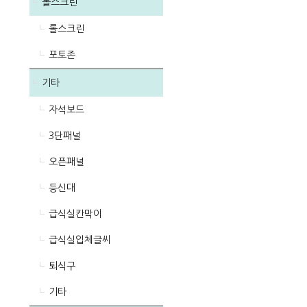
롤스크린
롤스크린
포토존
기타
자석보드
3단패널
오픈패널
등신대
급식실칸막이
급식실입체글씨
퇴식구
기타