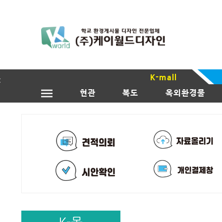
K-mall
현관
복도
옥외환경물