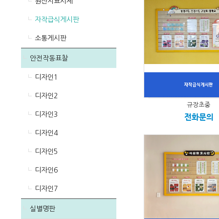
원산지표시제
자작급식게시판
소통게시판
안전작동표찰
디자인1
디자인2
규장초중
디자인3
전화문의
디자인4
디자인5
디자인6
디자인7
실별명판