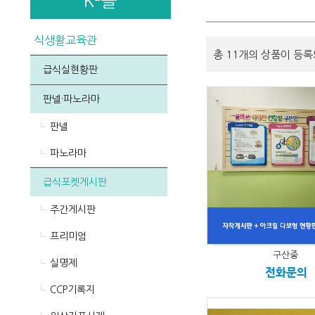
K-몰
식생활교육관
총 11개의 상품이 등록
급식실현황판
판넬·파노라마
판넬
파노라마
급식포켓게시판
주간게시판
프리미엄
구산중
실명제
전화문의
CCP기록지