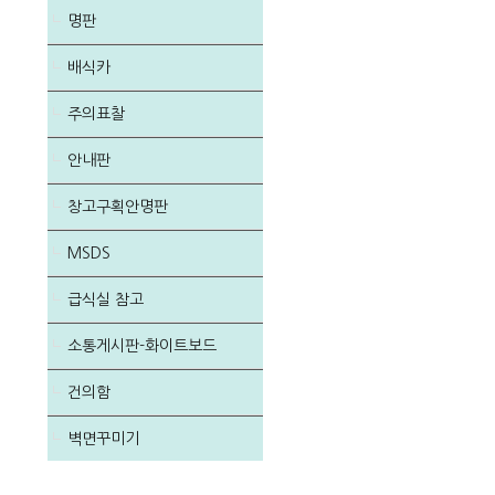
명판
배식카
주의표찰
안내판
창고구획안명판
MSDS
급식실 참고
소통게시판-화이트보드
건의함
벽면꾸미기