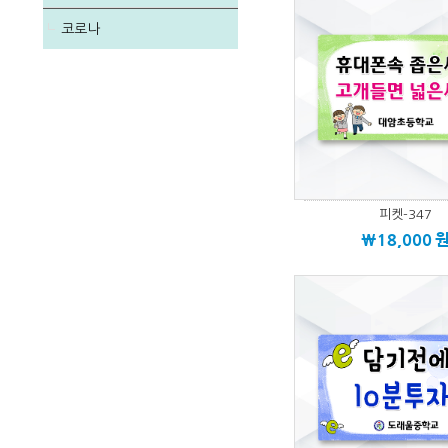
코로나
피켓-347
\18,000