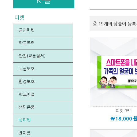
K-몰
피켓
총 19개의 상품이 등록
금연피켓
학교폭력
안전(교통질서)
교권보호
환경보호
학교예절
생명존중
피켓-351
\18,000
넷티켓
반이름