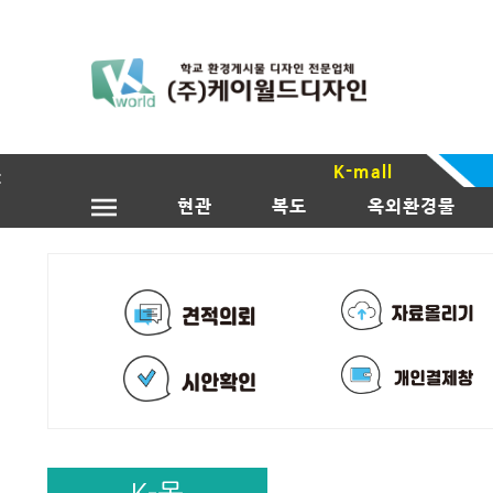
K-mall
현관
복도
옥외환경물