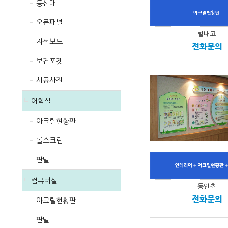
등신대
오픈패널
별내고
자석보드
전화문의
보건포켓
시공사진
어학실
아크릴현황판
롤스크린
판넬
컴퓨터실
동인초
전화문의
아크릴현황판
판넬