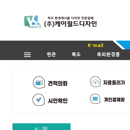
K-mall
현관
복도
옥외환경물