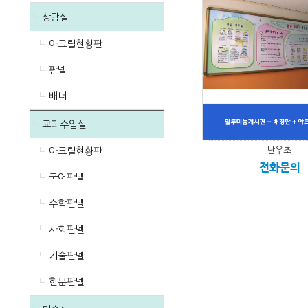
상담실
아크릴현황판
판넬
배너
교과수업실
난우초
아크릴현황판
전화문의
국어판넬
수학판넬
사회판넬
기술판넬
한문판넬