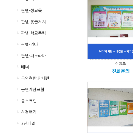
판넬-성교육
판넬-응급처치
판넬-학교폭력
판넬-기타
판넬-파노라마
신흥초
배너
전화문의
금연현판.안내판
금연계단표찰
롤스크린
천정행거
3단패널