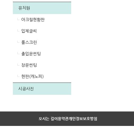
유치원
아크릴현황판
입체글씨
롤스크린
출입문썬팅
창문썬팅
현판(캐노피)
시공사진
오시는 길
이용약관
개인정보보호방침