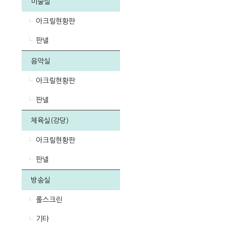
미술실
아크릴현황판
판넬
음악실
아크릴현황판
판넬
체육실(강당)
아크릴현황판
판넬
방송실
롤스크린
기타