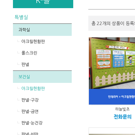
K-몰
특별실
총 22개의 상품이 등록
과학실
아크릴현황판
롤스크린
판넬
보건실
아크릴현황판
판넬-구강
하늘빛초
판넬-금연
전화문의
판넬-눈건강
판넬-비만