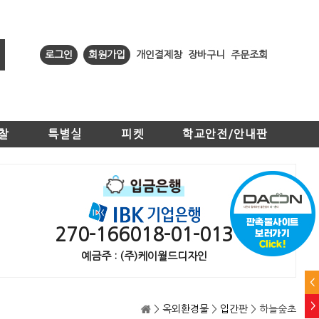
로그인
회원가입
개인결제창
장바구니
주문조회
찰
특별실
피켓
학교안전/안내판
270-166018-01-013
예금주 : (주)케이월드디자인
<
>
>
옥외환경물
>
입간판
> 하늘숲초