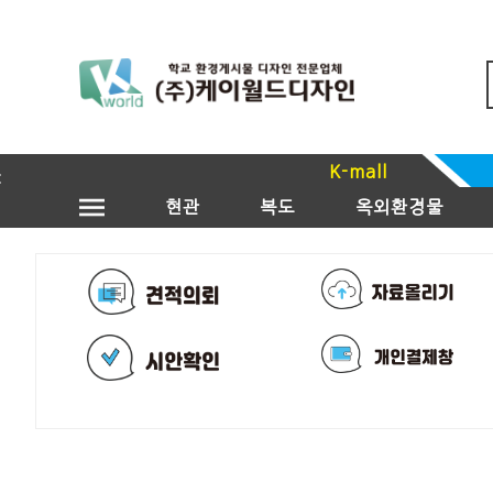
K-mall
현관
복도
옥외환경물