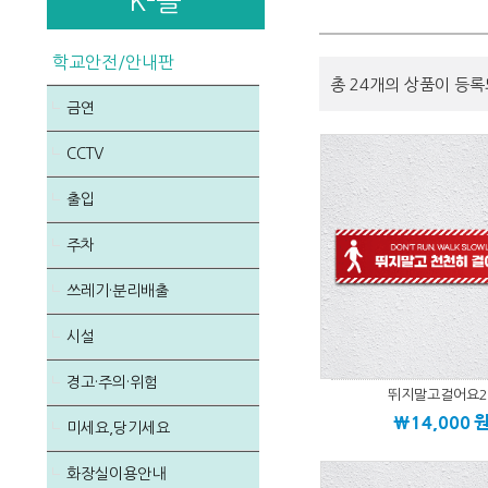
K-몰
학교안전/안내판
총 24개의 상품이 등록
금연
CCTV
출입
주차
쓰레기·분리배출
시설
경고·주의·위험
뛰지말고걸어요2
\14,000
미세요,당기세요
화장실이용안내