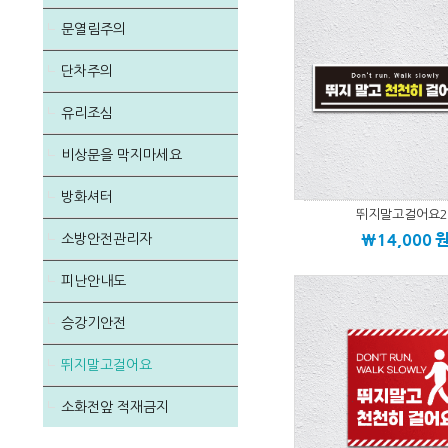
문열림주의
단차주의
유리조심
비상문을 막지마세요
방화셔터
뛰지말고걸어요2
\14,000
소방안전관리자
피난안내도
승강기안전
뛰지말고걸어요
소화전앞 적재금지