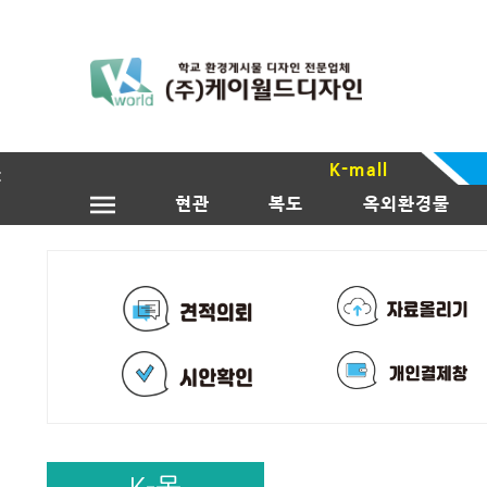
K-mall
현관
복도
옥외환경물