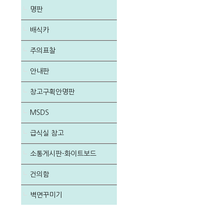
명판
배식카
주의표찰
안내판
창고구획안명판
MSDS
급식실 참고
소통게시판-화이트보드
건의함
벽면꾸미기