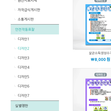
원산지표시제
자작급식게시판
소통게시판
안전작동표찰
디자인1
디자인2
살균소독생성수
디자인3
\8,000
원
디자인4
디자인5
디자인6
디자인7
실별명판