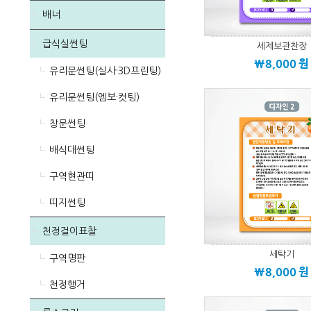
배너
급식실썬팅
세제보관찬장
\8,000
원
유리문썬팅(실사·3D프린팅)
유리문썬팅(엠보·컷팅)
창문썬팅
배식대썬팅
구역현관띠
띠지썬팅
천정걸이표찰
세탁기
구역명판
\8,000
원
천정행거