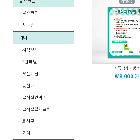
롤스크린
롤스크린
포토존
기타
자석보드
3단패널
소독액제조방법
오픈패널
\8,000
원
등신대
급식실칸막이
급식실입체글씨
퇴식구
기타