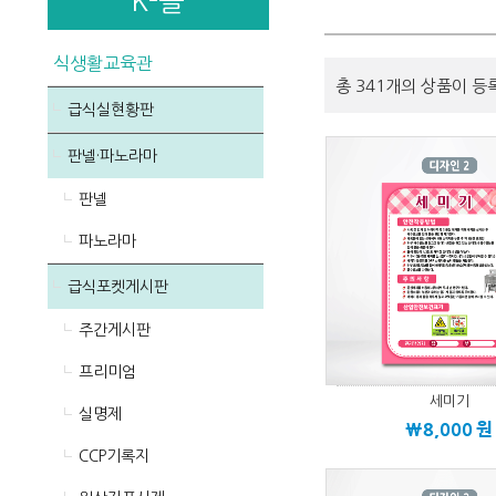
K-몰
식생활교육관
총 341개의 상품이 등
급식실현황판
판넬·파노라마
판넬
파노라마
급식포켓게시판
주간게시판
프리미엄
세미기
실명제
\8,000
원
CCP기록지