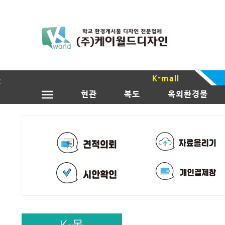
K-mall
현관
복도
옥외환경물