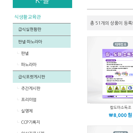
K-몰
식생활교육관
총 51개의 상품이 등록
급식실현황판
판넬·파노라마
판넬
파노라마
급식포켓게시판
주간게시판
프리미엄
칼도마소독조
실명제
\8,000
원
CCP기록지