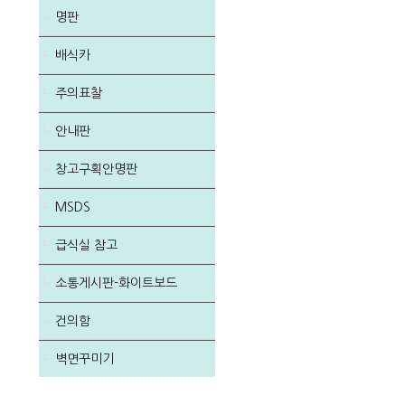
명판
배식카
주의표찰
안내판
창고구획안명판
MSDS
급식실 참고
소통게시판-화이트보드
건의함
벽면꾸미기