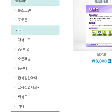
롤스크린
롤스크린
포토존
기타
자석보드
3단패널
보온고
오픈패널
\8,000
원
등신대
급식실칸막이
급식실입체글씨
퇴식구
기타