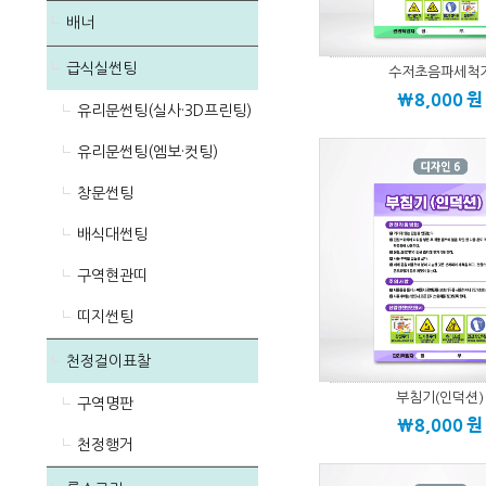
배너
급식실썬팅
수저초음파세척
\8,000
원
유리문썬팅(실사·3D프린팅)
유리문썬팅(엠보·컷팅)
창문썬팅
배식대썬팅
구역현관띠
띠지썬팅
천정걸이표찰
부침기(인덕션)
구역명판
\8,000
원
천정행거