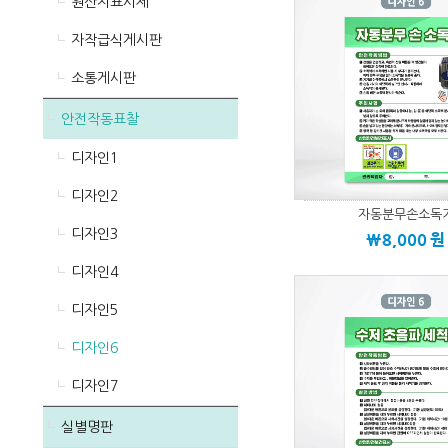
원산지표시제
자작급식게시판
소통게시판
안전작동표찰
디자인1
디자인2
자동분무손소독
디자인3
\8,000
원
디자인4
디자인5
디자인6
디자인7
실별명판