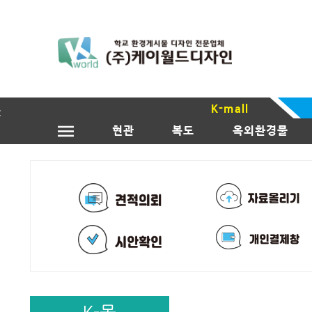
K-mall
현관
복도
옥외환경물