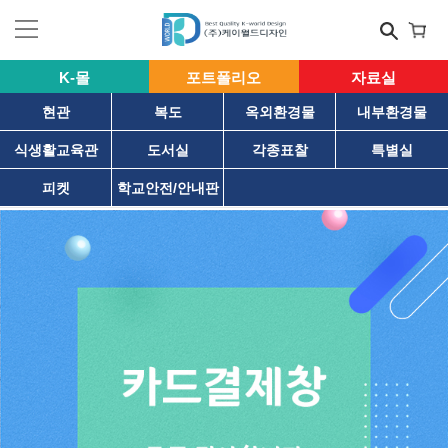
K-몰
포트폴리오
자료실
현관
복도
옥외환경물
내부환경물
식생활교육관
도서실
각종표찰
특별실
피켓
학교안전/안내판