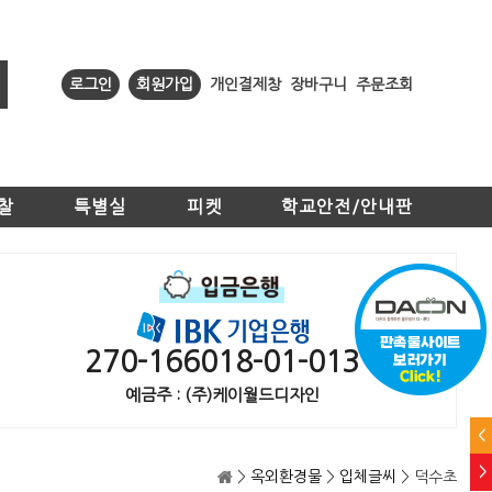
로그인
회원가입
개인결제창
장바구니
주문조회
찰
특별실
피켓
학교안전/안내판
270-166018-01-013
예금주 : (주)케이월드디자인
<
>
>
옥외환경물
>
입체글씨
> 덕수초