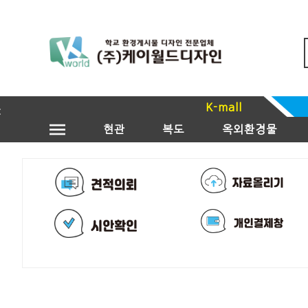
K-mall
현관
복도
옥외환경물