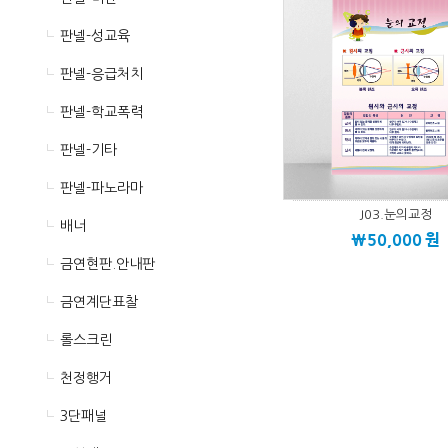
판넬-성교육
판넬-응급처치
판넬-학교폭력
판넬-기타
판넬-파노라마
J03.눈의교정
배너
\50,000
원
금연현판.안내판
금연계단표찰
롤스크린
천정행거
3단패널