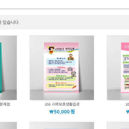
어 있습니다.
의문제점
J06.시력보호생활습관
J
\50,000
원