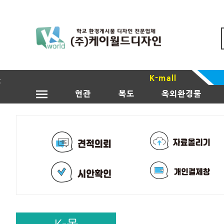
K-mall
현관
복도
옥외환경물