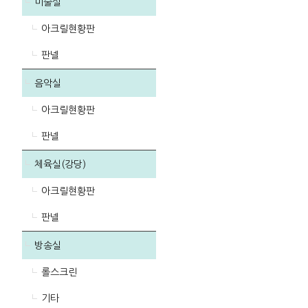
미술실
아크릴현황판
판넬
음악실
아크릴현황판
판넬
체육실(강당)
아크릴현황판
판넬
방송실
롤스크린
기타