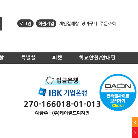
로그인
회원가입
개인결제창
장바구니
주문조회
찰
특별실
피켓
학교안전/안내판
270-166018-01-013
예금주 : (주)케이월드디자인
<
>