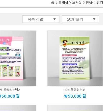
>
특별실
>
보건실
> 판넬-눈건강
05.유행성눈병2
J04.유행성눈병
\50,000
원
\50,000
원