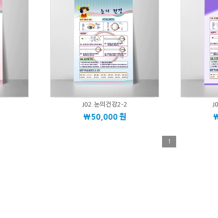
J02.눈의건강2-2
J
\50,000
원
1