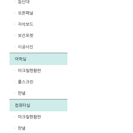
등신대
오픈패널
자석보드
보건포켓
시공사진
어학실
아크릴현황판
롤스크린
판넬
컴퓨터실
아크릴현황판
판넬