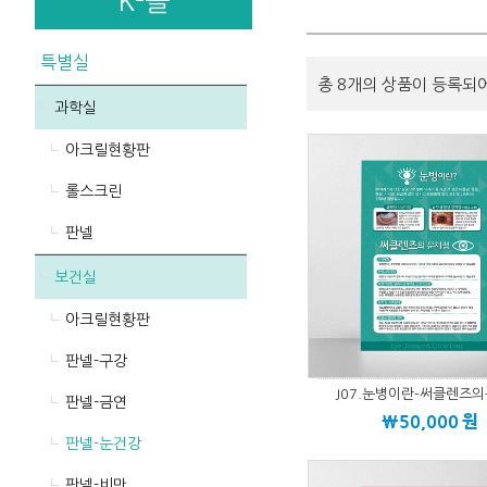
K-몰
특별실
총 8개의 상품이 등록되
과학실
아크릴현황판
롤스크린
판넬
보건실
아크릴현황판
판넬-구강
J07.눈병이란-써클렌즈
판넬-금연
\50,000
원
판넬-눈건강
판넬-비만