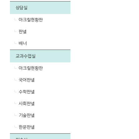
상담실
아크릴현황판
판넬
배너
교과수업실
아크릴현황판
국어판넬
수학판넬
사회판넬
기술판넬
한문판넬