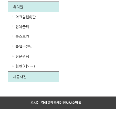
유치원
아크릴현황판
입체글씨
롤스크린
출입문썬팅
창문썬팅
현판(캐노피)
시공사진
오시는 길
이용약관
개인정보보호방침