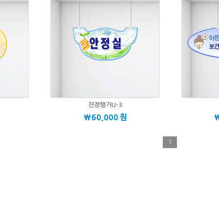
천정행거U-3
\60,000
원
1