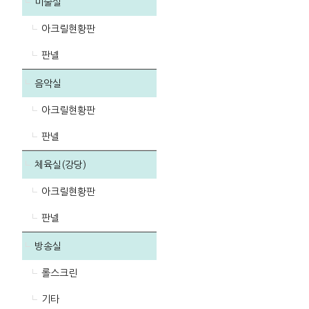
미술실
아크릴현황판
판넬
음악실
아크릴현황판
판넬
체육실(강당)
아크릴현황판
판넬
방송실
롤스크린
기타