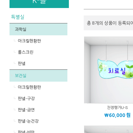
K-몰
특별실
총 8개의 상품이 등록되
과학실
아크릴현황판
롤스크린
판넬
보건실
아크릴현황판
판넬-구강
천정행거U-8
판넬-금연
\60,000
원
판넬-눈건강
판넬-비만