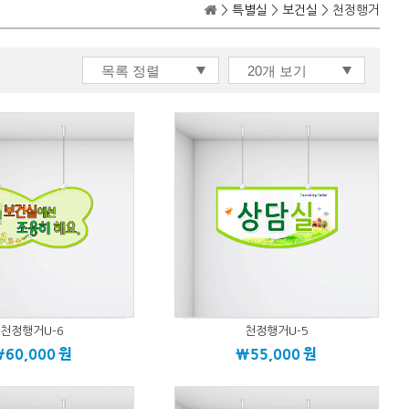
>
특별실
>
보건실
> 천정행거
천정행거U-6
천정행거U-5
\60,000
원
\55,000
원