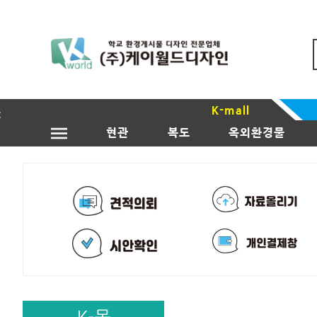
K-mall
현관
복도
옥외환경물