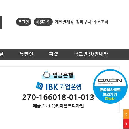
로그인
회원가입
개인결제창
장바구니
주문조회
찰
특별실
피켓
학교안전/안내판
270-166018-01-013
예금주 : (주)케이월드디자인
<
>