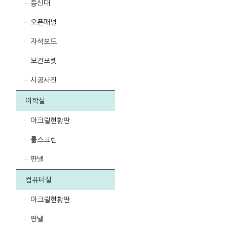
등신대
오픈패널
자석보드
보건포켓
시공사진
어학실
아크릴현황판
롤스크린
판넬
컴퓨터실
아크릴현황판
판넬