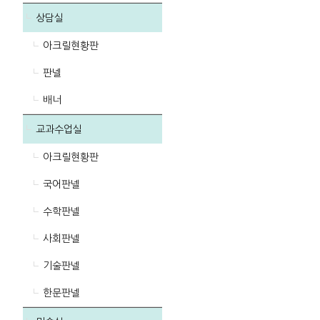
상담실
아크릴현황판
판넬
배너
교과수업실
아크릴현황판
국어판넬
수학판넬
사회판넬
기술판넬
한문판넬