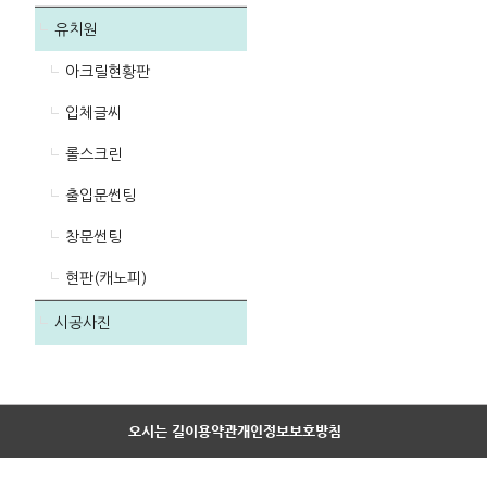
유치원
아크릴현황판
입체글씨
롤스크린
출입문썬팅
창문썬팅
현판(캐노피)
시공사진
오시는 길
이용약관
개인정보보호방침