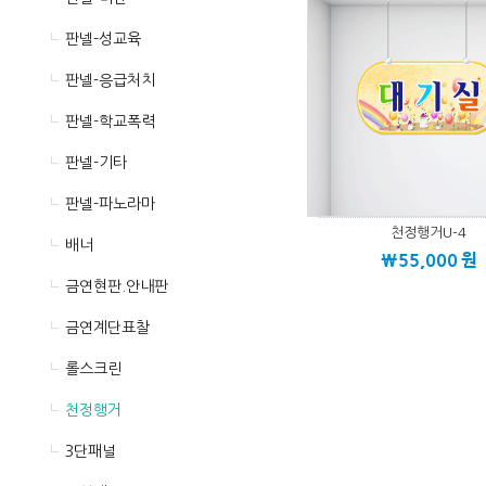
판넬-성교육
판넬-응급처치
판넬-학교폭력
판넬-기타
판넬-파노라마
천정행거U-4
배너
\55,000
원
금연현판.안내판
금연계단표찰
롤스크린
천정행거
3단패널