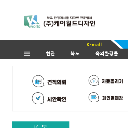
K-mall
현관
복도
옥외환경물