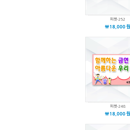
피켓-252
\18,000
피켓-248
\18,000