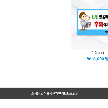
피켓-244
\18,000
오시는 길
이용약관
개인정보보호방침