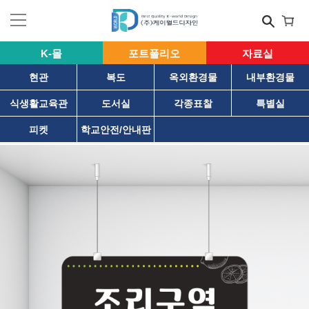
K-몰
포트폴리오
자료실
현관
복도
옥외환경물
내부환경물
식생활교육관
도서실
각종표찰
특별실
피켓
학교안전/안내판