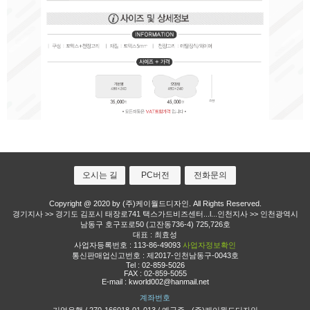
오시는 길
PC버전
전화문의
Copyright @ 2020 by (주)케이월드디자인. All Rights Reserved.
경기지사 >> 경기도 김포시 태장로741 택스가드비즈센터...l...인천지사 >> 인천광역시
남동구 호구포로50 (고잔동736-4) 725,726호
대표 : 최효성
사업자등록번호 : 113-86-49093
사업자정보확인
통신판매업신고번호 : 제2017-인천남동구-0043호
Tel :
02-859-5026
FAX : 02-859-5055
E-mail :
kworld002@hanmail.net
계좌번호