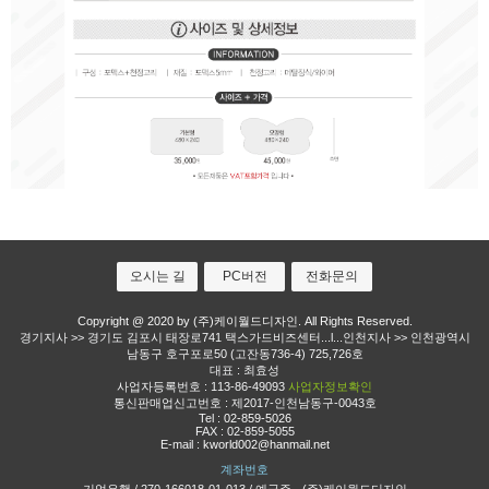
오시는 길
PC버전
전화문의
Copyright @ 2020 by (주)케이월드디자인. All Rights Reserved.
경기지사 >> 경기도 김포시 태장로741 택스가드비즈센터...l...인천지사 >> 인천광역시
남동구 호구포로50 (고잔동736-4) 725,726호
대표 : 최효성
사업자등록번호 : 113-86-49093
사업자정보확인
통신판매업신고번호 : 제2017-인천남동구-0043호
Tel :
02-859-5026
FAX : 02-859-5055
E-mail :
kworld002@hanmail.net
계좌번호