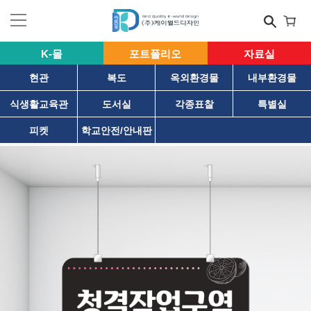
K-몰
포트폴리오
자료실
현관
복도
옥외환경물
내부환경물
식생활교육관
도서실
각종표찰
특별실
피켓
학교안전/안내판